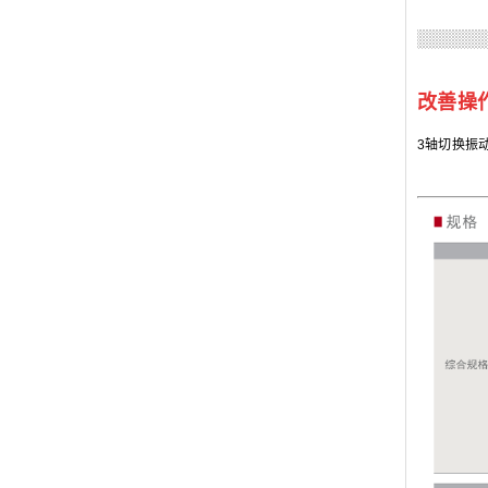
改善操
3
轴
切换振动